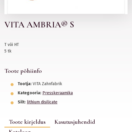
VITA AMBRIA® S
T või HT
5 tk
Toote põhiinfo
Tootja:
VITA Zahnfabrik
Kategooria:
Presskeraamika
Silt:
lithium disilicate
Toote kirjeldus
Kasutusjuhendid