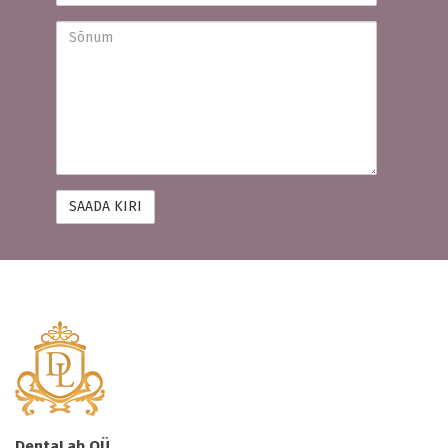
Sõnum
DentaLab OÜ