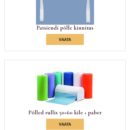
Patsiendi põlle kinnitus
VAATA
Põlled rullis 50×60 kile + paber
VAATA