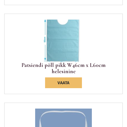
Patsiendi põll pikk W46cm x L60cm
helesinine
VAATA