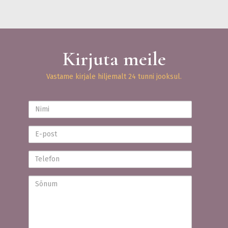
Kirjuta meile
Vastame kirjale hiljemalt 24 tunni jooksul.
Nimi
E-
post
Telefon
Sõnum