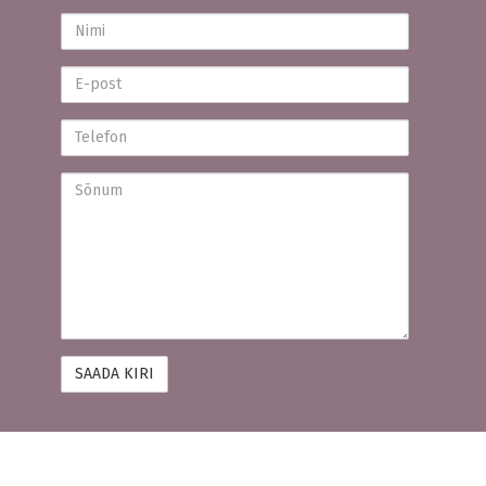
Nimi
E-
post
Telefon
Sõnum