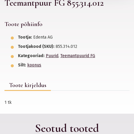
Teemantpuur FG 855.314.012
Toote põhiinfo
Tootja:
Edenta AG
Tootjakood (SKU):
855.314.012
Kategooriad:
Puurid
,
Teemantpuurid FG
Silt:
koonus
Toote kirjeldus
1 tk
Seotud tooted