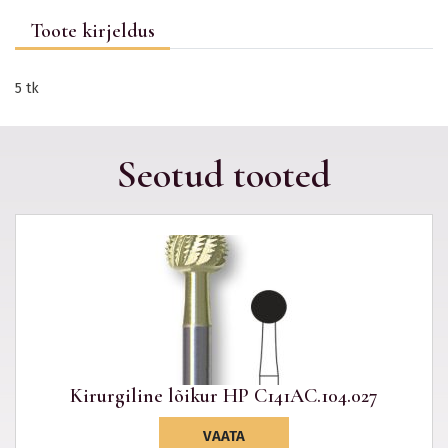
Toote kirjeldus
5 tk
Seotud tooted
Kirurgiline lõikur HP C141AC.104.027
VAATA