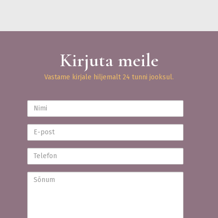
Kirjuta meile
Vastame kirjale hiljemalt 24 tunni jooksul.
Nimi
E-
post
Telefon
Sõnum