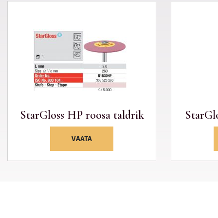
StarGloss HP roosa taldrik
StarGlo
VAATA