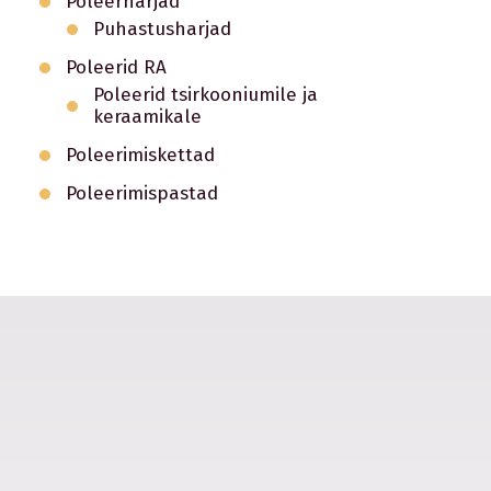
Poleerharjad
Puhastusharjad
Poleerid RA
Poleerid tsirkooniumile ja
keraamikale
Poleerimiskettad
Poleerimispastad