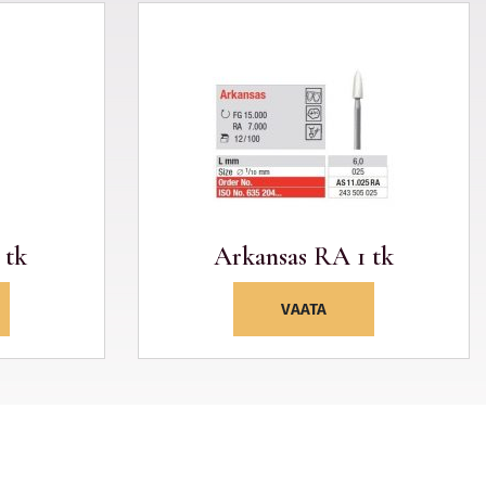
 tk
Arkansas RA 1 tk
VAATA