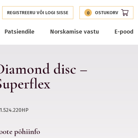
REGISTREERU VÕI LOGI SISSE
OSTUKORV
0
Patsiendile
Norskamise vastu
E-pood
Diamond disc –
Superflex
1.524.220HP
oote põhiinfo