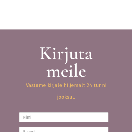
Kirjuta
meile
Vastame kirjale hiljemalt 24 tunni
jooksul.
Nimi
E-