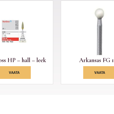
ss HP – hall – leek
Arkansas FG 1
VAATA
VAATA