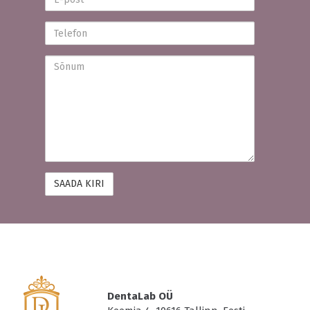
post
Telefon
Sõnum
DentaLab OÜ