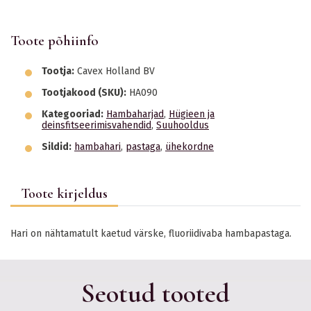
Toote põhiinfo
Tootja:
Cavex Holland BV
Tootjakood (SKU):
HA090
Kategooriad:
Hambaharjad
,
Hügieen ja
deinsfitseerimisvahendid
,
Suuhooldus
Sildid:
hambahari
,
pastaga
,
ühekordne
Toote kirjeldus
Hari on nähtamatult kaetud värske, fluoriidivaba hambapastaga.
Seotud tooted