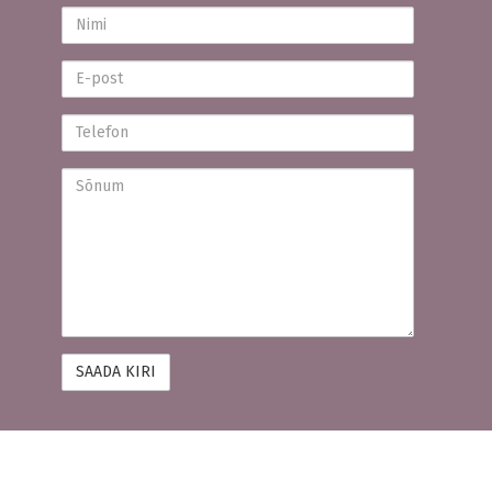
Nimi
E-
post
Telefon
Sõnum