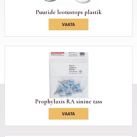
Puuride leotustops plastik
VAATA
Prophylaxis RA sinine tass
VAATA