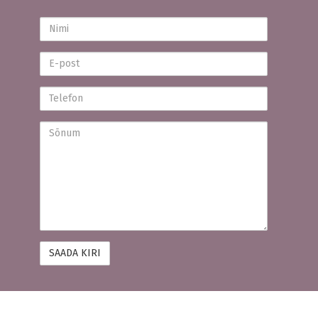
Nimi
E-
post
Telefon
Sõnum